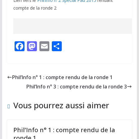
Lien vers le
Phil’info n°2 Spécial Pau 2015
rendant
compte de la ronde 2
F
M
E
P
ac
as
m
ar
e
to
ai
ta
b
d
l
g
Phil’Info n° 1 : compte rendu de la ronde 1
o
o
er
Phil’Info n° 3 : compte rendu de la ronde 3
o
n
k
Vous pourrez aussi aimer
Phil’Info n° 1 : compte rendu de la
ronde 1