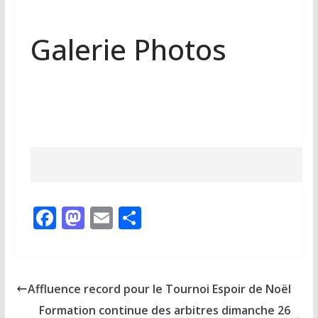
Galerie Photos
F
M
E
P
ac
as
m
ar
e
to
ai
ta
b
d
l
g
Affluence record pour le Tournoi Espoir de Noël
o
o
er
Formation continue des arbitres dimanche 26