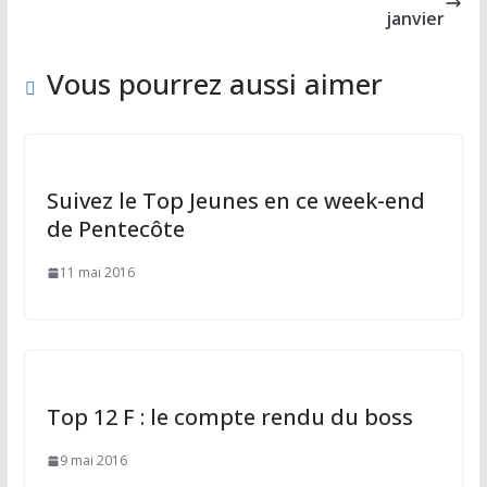
o
n
janvier
k
Vous pourrez aussi aimer
Suivez le Top Jeunes en ce week-end
de Pentecôte
11 mai 2016
Top 12 F : le compte rendu du boss
9 mai 2016