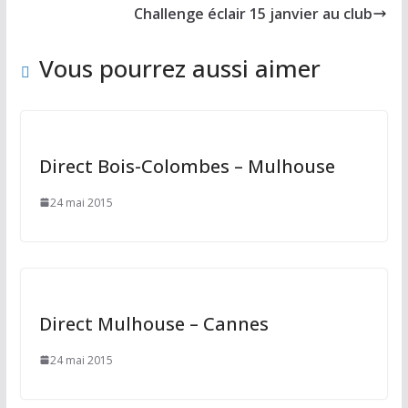
o
o
er
Challenge éclair 15 janvier au club
o
n
k
Vous pourrez aussi aimer
Direct Bois-Colombes – Mulhouse
24 mai 2015
Direct Mulhouse – Cannes
24 mai 2015