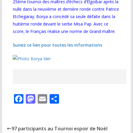
25ème tournoi des maîtres d’échecs d’Elgoibar après la
nulle dans la neuvième et dernière ronde contre Patrice
Etchegaray. Borya a concédé sa seule défaite dans la
huitième ronde devant le serbe Misa Pap. Avec ce
score, le Français réalise une norme de Grand maître.
Suivez ce lien pour toutes les informations
F
M
E
P
ac
as
m
ar
e
to
ai
ta
b
d
l
g
97 participants au Tournoi espoir de Noël