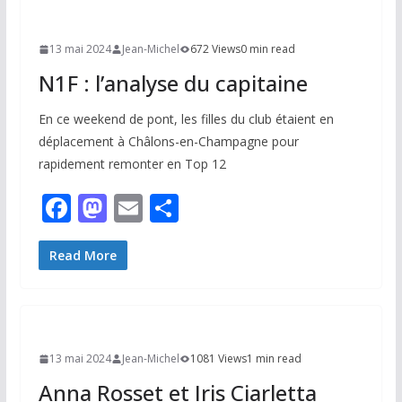
13 mai 2024
Jean-Michel
672 Views
0 min read
N1F : l’analyse du capitaine
En ce weekend de pont, les filles du club étaient en
déplacement à Châlons-en-Champagne pour
rapidement remonter en Top 12
F
M
E
P
ac
as
m
ar
e
to
ai
ta
Read More
b
d
l
g
o
o
er
o
n
13 mai 2024
Jean-Michel
1081 Views
1 min read
k
Anna Rosset et Iris Ciarletta