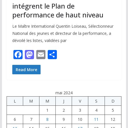
intégrent le Plan de
performance de haut niveau
Le Maître International Quentin Loiseau, Sélectionneur
National des jeunes et directeur de la performance, a
dévoilé les listes, validées par
F
M
E
P
ac
as
m
ar
e
to
ai
ta
Read More
b
d
l
g
o
o
er
mai 2024
o
n
L
M
M
J
V
S
D
k
1
2
3
4
5
6
7
8
9
10
11
12