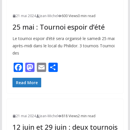
21 mai 2024
Jean-Michel
600 Views
0 min read
25 mai : Tournoi espoir d’été
Le tournoi espoir d’été sera organisé le samedi 25 mai
après-midi dans le local du Philidor. 3 tournois Tournoi
des
F
M
E
P
ac
as
m
ar
e
to
ai
ta
Read More
b
d
l
g
o
o
er
o
n
21 mai 2024
Jean-Michel
818 Views
2 min read
k
12 juin et 29 juin : deux tournois