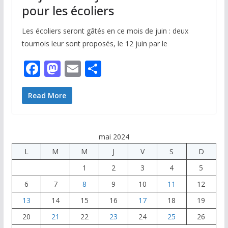
pour les écoliers
Les écoliers seront gâtés en ce mois de juin : deux
tournois leur sont proposés, le 12 juin par le
F
M
E
P
ac
as
m
ar
e
to
ai
ta
Read More
b
d
l
g
o
o
er
mai 2024
o
n
L
M
M
J
V
S
D
k
1
2
3
4
5
6
7
8
9
10
11
12
13
14
15
16
17
18
19
20
21
22
23
24
25
26