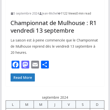
5 septembre 2024
Jean-Michel
1122 Views
0 min read
Championnat de Mulhouse : R1
vendredi 13 septembre
La saison est à peine commencée que le Championnat
de Mulhouse reprend dès le vendredi 13 septembre à
20 heures.
F
M
E
P
ac
as
m
ar
e
to
ai
ta
Read More
b
d
l
g
o
o
er
septembre 2024
o
n
L
M
M
J
V
S
D