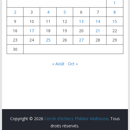
k
1
2
3
4
5
6
7
8
9
10
11
12
13
14
15
16
17
18
19
20
21
22
23
24
25
26
27
28
29
30
« Août
Oct »
Copyright © 2026
Cercle d'échecs Philidor Mulhouse
. Tous
droits réservés.