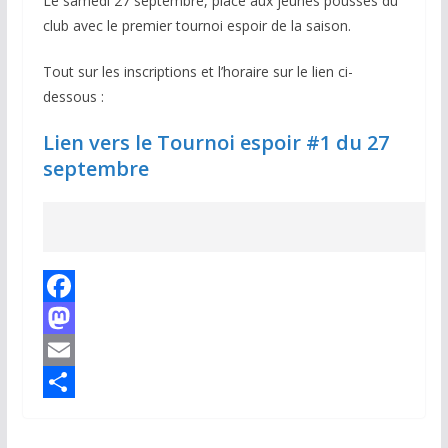
Le samedi 27 septembre, place aux jeunes pousses du
club avec le premier tournoi espoir de la saison.
Tout sur les inscriptions et l’horaire sur le lien ci-
dessous :
Lien vers le Tournoi espoir #1 du 27
septembre
F
a
M
c
a
E
e
s
m
P
b
t
a
a