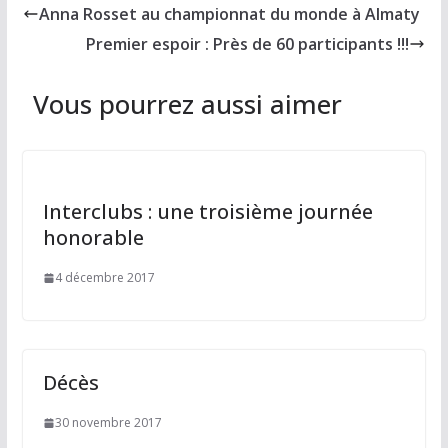
Anna Rosset au championnat du monde à Almaty
o
o
i
r
Premier espoir : Près de 60 participants !!!
o
d
l
t
k
o
a
Vous pourrez aussi aimer
n
g
e
r
Interclubs : une troisième journée
honorable
4 décembre 2017
Décès
30 novembre 2017