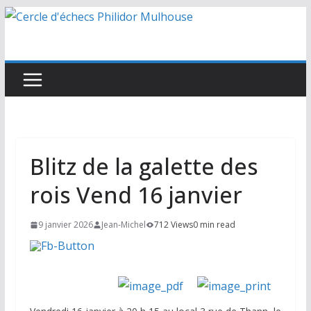
Passer
au
contenu
Blitz de la galette des
rois Vend 16 janvier
9 janvier 2026
Jean-Michel
712 Views
0 min read