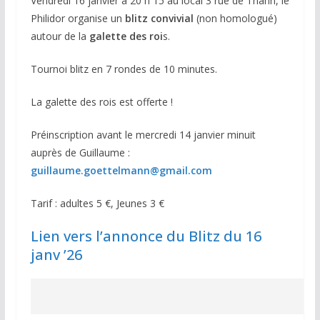
Vendredi 16 janvier à 20 h 15 au local 3 rue de Thann, le
Philidor organise un
blitz convivial
(non homologué)
autour de la
galette des roi
s.
Tournoi blitz en 7 rondes de 10 minutes.
La galette des rois est offerte !
Préinscription avant le mercredi 14 janvier minuit
auprès de Guillaume :
guillaume.goettelmann@gmail.com
Tarif : adultes 5 €, Jeunes 3 €
Lien vers l’annonce du Blitz du 16
janv ’26