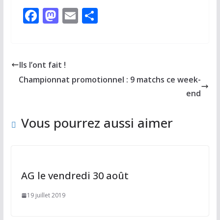
F
M
E
P
ac
as
m
ar
e
to
ai
ta
b
d
l
g
Ils l’ont fait !
o
o
er
Championnat promotionnel : 9 matchs ce week-
o
n
end
k
Vous pourrez aussi aimer
AG le vendredi 30 août
19 juillet 2019