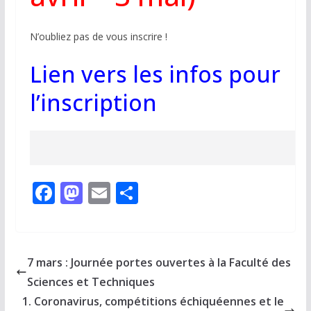
N’oubliez pas de vous inscrire !
Lien vers les infos pour
l’inscription
F
M
E
P
ac
as
m
ar
e
to
ai
ta
b
d
l
g
7 mars : Journée portes ouvertes à la Faculté des
o
o
er
Sciences et Techniques
o
n
1. Coronavirus, compétitions échiquéennes et le