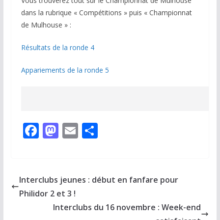
Vous trouverez tout sur le Championnat de Mulhouse
dans la rubrique « Compétitions » puis « Championnat
de Mulhouse » :
Résultats de la ronde 4
Appariements de la ronde 5
F
M
E
P
ac
as
m
ar
e
to
ai
ta
b
d
l
g
Interclubs jeunes : début en fanfare pour
o
o
er
Philidor 2 et 3 !
o
n
Interclubs du 16 novembre : Week-end