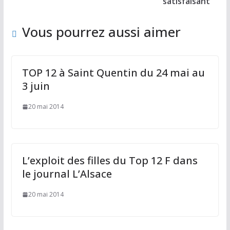
k
satisfaisant
Vous pourrez aussi aimer
TOP 12 à Saint Quentin du 24 mai au
3 juin
20 mai 2014
L’exploit des filles du Top 12 F dans
le journal L’Alsace
20 mai 2014