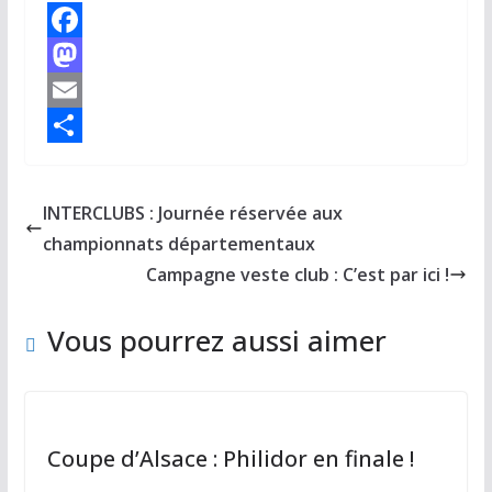
F
a
M
c
a
E
e
s
m
P
b
t
a
a
INTERCLUBS : Journée réservée aux
o
o
i
r
championnats départementaux
o
d
l
t
Campagne veste club : C’est par ici !
k
o
a
Vous pourrez aussi aimer
n
g
e
r
Coupe d’Alsace : Philidor en finale !