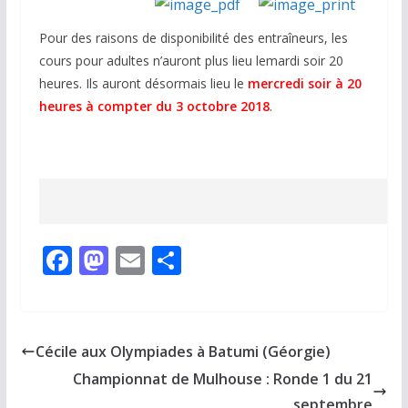
Pour des raisons de disponibilité des entraîneurs, les
cours pour adultes n’auront plus lieu lemardi soir 20
heures. Ils auront désormais lieu le
mercredi soir à 20
heures à compter du 3 octobre 2018
.
F
M
E
P
ac
as
m
ar
e
to
ai
ta
b
d
l
g
Cécile aux Olympiades à Batumi (Géorgie)
o
o
er
Championnat de Mulhouse : Ronde 1 du 21
o
n
septembre