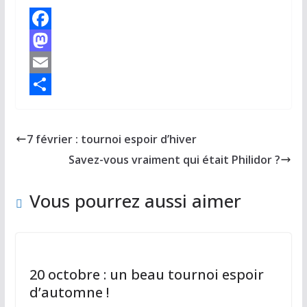
F
a
M
c
a
E
e
s
m
P
b
t
a
a
7 février : tournoi espoir d’hiver
o
o
i
r
Savez-vous vraiment qui était Philidor ?
o
d
l
t
k
o
a
Vous pourrez aussi aimer
n
g
e
r
20 octobre : un beau tournoi espoir
d’automne !