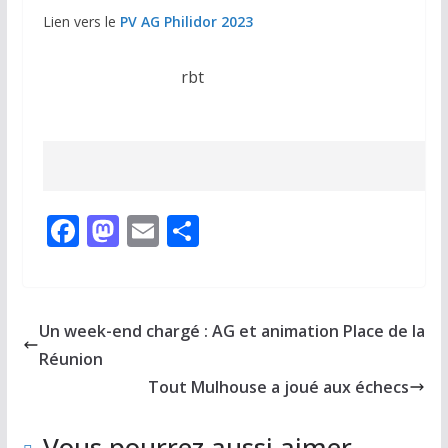
Lien vers le
PV AG Philidor 2023
rbt
F
M
E
P
ac
as
m
ar
e
to
ai
ta
b
d
l
g
Un week-end chargé : AG et animation Place de la
o
o
er
Réunion
o
n
Tout Mulhouse a joué aux échecs
k
Vous pourrez aussi aimer