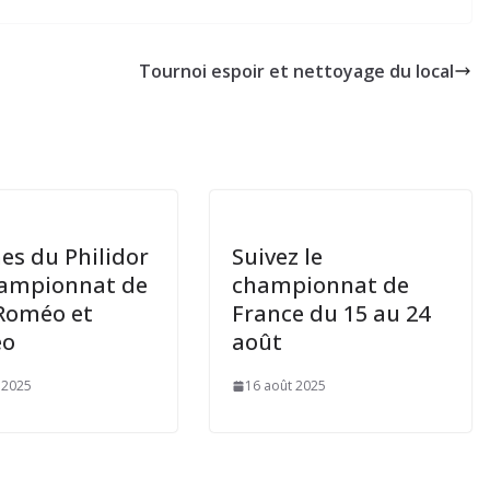
Tournoi espoir et nettoyage du local
nes du Philidor
Suivez le
ampionnat de
championnat de
 Roméo et
France du 15 au 24
éo
août
 2025
16 août 2025