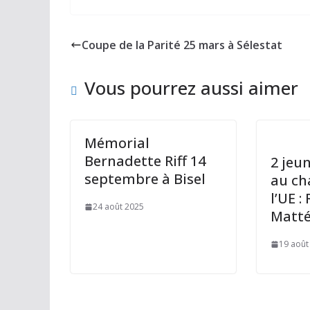
e
to
ai
ta
b
d
l
g
Coupe de la Parité 25 mars à Sélestat
o
o
er
o
n
Vous pourrez aussi aimer
k
Mémorial
Bernadette Riff 14
2 jeu
septembre à Bisel
au ch
l’UE :
24 août 2025
Matt
19 août