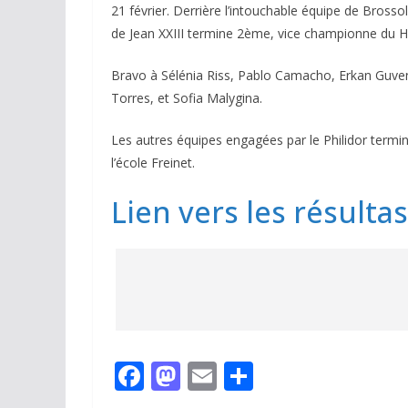
21 février. Derrière l’intouchable équipe de Brossol
de Jean XXIII termine 2ème, vice championne du H
Bravo à Sélénia Riss, Pablo Camacho, Erkan Guv
Torres, et Sofia Malygina.
Les autres équipes engagées par le Philidor ter
l’école Freinet.
Lien vers les résultas
F
M
E
P
ac
as
m
ar