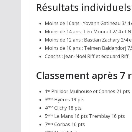
Résultats individuels
Moins de 16ans : Yovann Gatineau 3/ 4 
Moins de 14 ans : Léo Monnot 2/ 4 et N
Moins de 12 ans : Bastian Zachary 2/4 
Moins de 10 ans : Telmen Baldandorj 7,
Coachs : Jean-Noël Riff et édouard Riff
Classement après 7 
1
Philidor Mulhouse et Cannes 21 pts
er
3
Hyères 19 pts
ème
4
Clichy 18 pts
ème
5
Le Mans 16 pts Tremblay 16 pts
ème
7
Corbas 16 pts
ème
ème