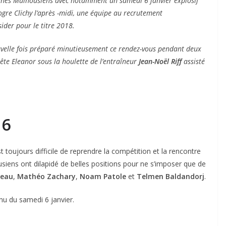
unes Mulhousiens avec notamment un samedi 6 janvier explosif
ogre Clichy l’après -midi, une équipe au recrutement
sider pour le titre 2018.
ouvelle fois préparé minutieusement ce rendez-vous pendant deux
ête Eleanor sous la houlette de l’entraîneur
Jean-Noël Riff
assisté
 6
est toujours difficile de reprendre la compétition et la rencontre
usiens ont dilapidé de belles positions pour ne s’imposer que de
neau
,
Mathéo Zachary
,
Noam Patole
et
Telmen Baldandorj
.
nu du samedi 6 janvier.