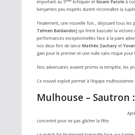
ème
important au 5
échiquier et
Noam Patole
à con
benjamins peu inspirés durent reconnaître la supéri
Finalement, une nouvelle fois , déjouant tous les 
Telmen Baldandorj
qui firent basculer la victoi
performances exceptionnelles face à la paire adve
nos deux fers de lance
Mathéo Zachary
et
Yovan
gain pour le premier et une nulle sans risque pour 
Nos adversaires avaient promis la tempête, les 
Ce nouvel exploit permet à l’équipe mulhousienne 
Mulhouse – Sautron : 
Aprè
concentré pour ne pas gâcher la fête.
Le match fut finalement tranquille face aux banlieu