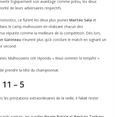
vertir logiquement son avantage comme prévu, les deux
orité de leurs adversaires respectifs.
pronostics, ce furent les deux plus jeunes
Matteo Sala
et
re dans le camp mulhousien en réalisant chacun des
rse réputée comme la meilleure de la compétition. Dès lors,
n Gatineau
n’eurent plus qu’à conclure le match en signant un
le second.
jeunes Mulhousiens ont répondu «
Nous sommes la tempête
».
de prendre la tête du championnat.
11 – 5
s les prestations extraordinaires de la veille, il fallait rester
sards nantais, les pupilles
Noam Patole
et
Bastian Zachary