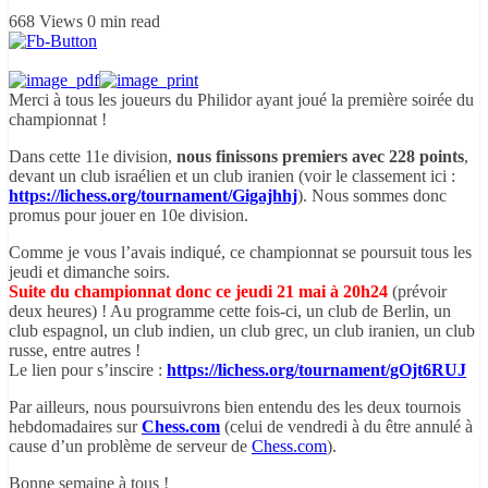
668 Views
0 min read
Merci à tous les joueurs du Philidor ayant joué la première soirée du
championnat !
Dans cette 11e division,
nous finissons premiers avec 228 points
,
devant un club israélien et un club iranien (voir le classement ici :
https://lichess.org/tournament/Gigajhhj
). Nous sommes donc
promus pour jouer en 10e division.
Comme je vous l’avais indiqué, ce championnat se poursuit tous les
jeudi et dimanche soirs.
Suite du championnat donc ce jeudi 21 mai à 20h24
(prévoir
deux heures) ! Au programme cette fois-ci, un club de Berlin, un
club espagnol, un club indien, un club grec, un club iranien, un club
russe, entre autres !
Le lien pour s’inscire :
https://lichess.org/tournament/gOjt6RUJ
Par ailleurs, nous poursuivrons bien entendu des les deux tournois
hebdomadaires sur
Chess.com
(celui de vendredi à du être annulé à
cause d’un problème de serveur de
Chess.com
).
Bonne semaine à tous !