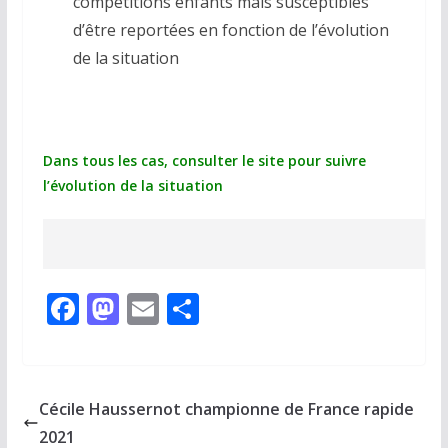
compétitions enfants mais susceptibles
d’être reportées en fonction de l’évolution
de la situation
Dans tous les cas, consulter le site pour suivre
l’évolution de la situation
F
M
E
P
ac
as
m
ar
e
to
ai
ta
b
d
l
g
Cécile Haussernot championne de France rapide
o
o
er
2021