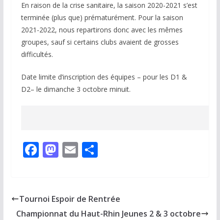
En raison de la crise sanitaire, la saison 2020-2021 s’est
terminée (plus que) prématurément. Pour la saison
2021-2022, nous repartirons donc avec les mêmes
groupes, sauf si certains clubs avaient de grosses
difficultés.
Date limite d’inscription des équipes – pour les D1 &
D2– le dimanche 3 octobre minuit.
F
M
E
P
ac
as
m
ar
e
to
ai
ta
b
d
l
g
Tournoi Espoir de Rentrée
o
o
er
Championnat du Haut-Rhin Jeunes 2 & 3 octobre