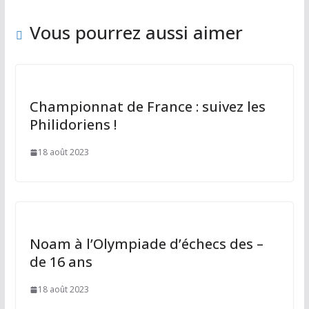
o
n
k
Vous pourrez aussi aimer
Championnat de France : suivez les
Philidoriens !
18 août 2023
Noam à l’Olympiade d’échecs des –
de 16 ans
18 août 2023