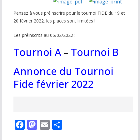
Pensez à vous préinscrire pour le tournoi FIDE du 19 et
20 février 2022, les places sont limitées !
Les préinscrits au 06/02/2022 :
Tournoi A
–
Tournoi B
Annonce du Tournoi
Fide février 2022
F
M
E
P
ac
as
m
ar