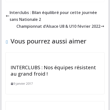
e
to
ai
ta
b
d
l
g
Interclubs : Bilan équilibré pour cette journée
o
o
er
sans Nationale 2
o
n
Championnat d’Alsace U8 & U10 février 2022
k
Vous pourrez aussi aimer
INTERCLUBS : Nos équipes résistent
au grand froid !
9 janvier 2017