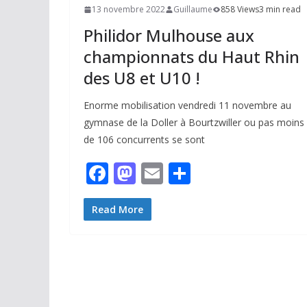
13 novembre 2022
Guillaume
858 Views
3 min read
Philidor Mulhouse aux
championnats du Haut Rhin
des U8 et U10 !
Enorme mobilisation vendredi 11 novembre au
gymnase de la Doller à Bourtzwiller ou pas moins
de 106 concurrents se sont
F
M
E
P
ac
as
m
ar
e
to
ai
ta
Read More
b
d
l
g
o
o
er
o
n
k