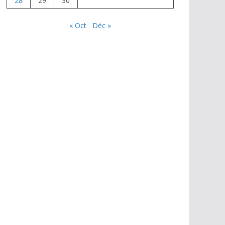
28
29
30
« Oct
Déc »