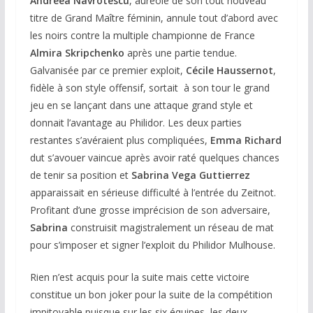
Andréea Navrotescu
, auréolé de son tout nouveau
titre de Grand Maître féminin, annule tout d’abord avec
les noirs contre la multiple championne de France
Almira Skripchenko
après une partie tendue.
Galvanisée par ce premier exploit,
Cécile Haussernot
,
fidèle à son style offensif, sortait à son tour le grand
jeu en se lançant dans une attaque grand style et
donnait l’avantage au Philidor. Les deux parties
restantes s’avéraient plus compliquées,
Emma Richard
dut s’avouer vaincue après avoir raté quelques chances
de tenir sa position et
Sabrina Vega Guttierrez
apparaissait en sérieuse difficulté à l’entrée du Zeitnot.
Profitant d’une grosse imprécision de son adversaire,
Sabrina
construisit magistralement un réseau de mat
pour s’imposer et signer l’exploit du Philidor Mulhouse.
Rien n’est acquis pour la suite mais cette victoire
constitue un bon joker pour la suite de la compétition
impitoyable puisque sur les six équipes, les deux