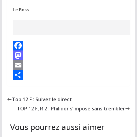
Le Boss
F
a
M
c
a
E
e
s
m
P
b
t
a
a
Top 12 F : Suivez le direct
o
o
i
r
TOP 12 F, R 2 : Philidor s’impose sans trembler
o
d
l
t
k
o
a
Vous pourrez aussi aimer
n
g