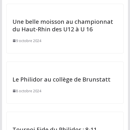
e
r
Une belle moisson au championnat
du Haut-Rhin des U12 à U 16
9 octobre 2024
Le Philidor au collège de Brunstatt
8 octobre 2024
Tournoi Fide du Philidor : 8-11