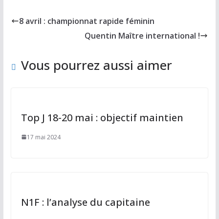
e
to
ai
ta
b
d
l
g
8 avril : championnat rapide féminin
o
o
er
Quentin Maître international !
o
n
k
Vous pourrez aussi aimer
Top J 18-20 mai : objectif maintien
17 mai 2024
N1F : l’analyse du capitaine