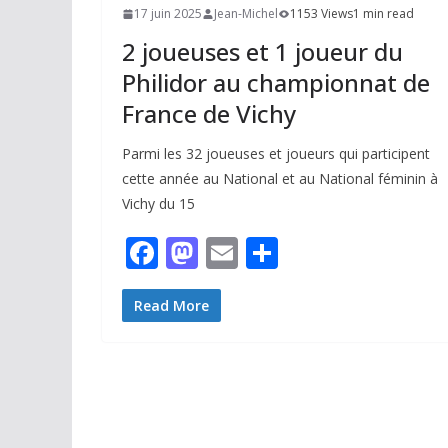
17 juin 2025
Jean-Michel
1153 Views
1 min read
2 joueuses et 1 joueur du
Philidor au championnat de
France de Vichy
Parmi les 32 joueuses et joueurs qui participent
cette année au National et au National féminin à
Vichy du 15
F
M
E
P
ac
as
m
ar
e
to
ai
ta
Read More
b
d
l
g
o
o
er
o
n
k