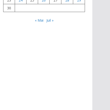
23
24
25
26
27
28
29
30
« Mai
Juil »