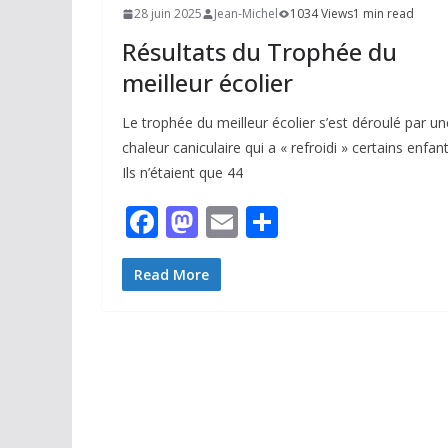
28 juin 2025
Jean-Michel
1034 Views
1 min read
Résultats du Trophée du
meilleur écolier
Le trophée du meilleur écolier s’est déroulé par un
chaleur caniculaire qui a « refroidi » certains enfant
Ils n’étaient que 44
F
M
E
P
ac
as
m
ar
e
to
ai
ta
Read More
b
d
l
g
o
o
er
o
n
k