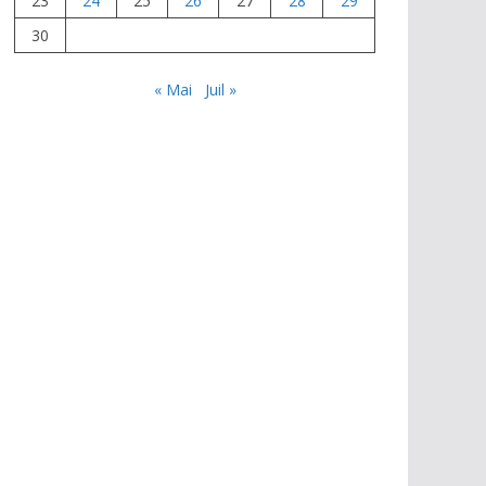
23
24
25
26
27
28
29
30
« Mai
Juil »