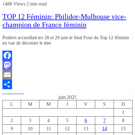
1488 Views
2 min read
TOP 12 Féminin: Philidor-Mulhouse vice-
champion de France féminin
Poitiers accueillait les 28 et 29 juin le final Four du Top 12 féminin
en vue de décerner le titre
Facebook
Mastodon
Email
Read More
Partager
juin 2025
L
M
M
J
V
S
D
1
2
3
4
5
6
7
8
9
10
11
12
13
14
15