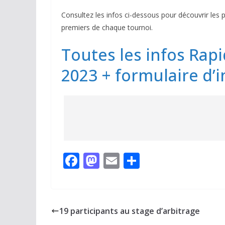
Consultez les infos ci-dessous pour découvrir les p
premiers de chaque tournoi.
Toutes les infos Ra
2023 + formulaire d’i
F
M
E
P
ac
as
m
ar
e
to
ai
ta
b
d
l
g
19 participants au stage d’arbitrage
o
o
er