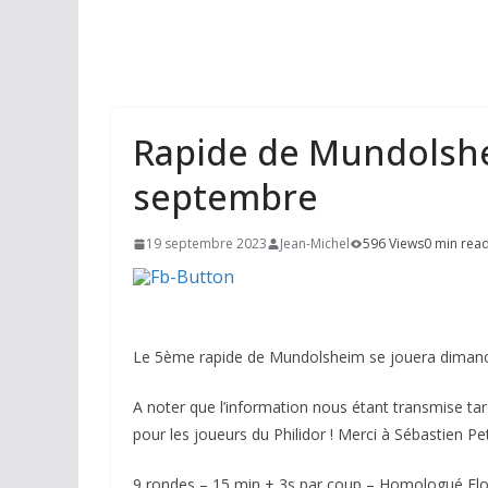
Rapide de Mundolsh
septembre
19 septembre 2023
Jean-Michel
596 Views
0 min rea
Le 5ème rapide de Mundolsheim se jouera dimanc
A noter que l’information nous étant transmise tard
pour les joueurs du Philidor ! Merci à Sébastien Pet
9 rondes – 15 min + 3s par coup – Homologué Elo