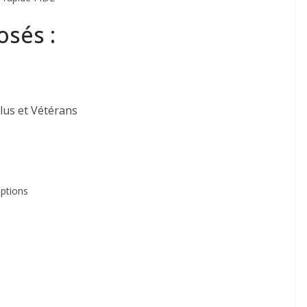
osés :
lus et Vétérans
iptions