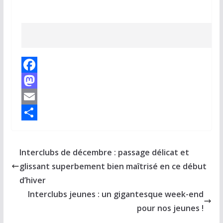
F
a
M
c
a
E
e
s
m
P
b
t
a
a
Interclubs de décembre : passage délicat et
o
o
i
r
glissant superbement bien maîtrisé en ce début
o
d
l
t
d’hiver
k
o
a
Interclubs jeunes : un gigantesque week-end
n
g
pour nos jeunes !