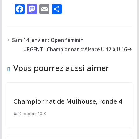
F
M
E
P
ac
as
m
ar
e
to
ai
ta
b
d
l
g
Sam 14 janvier : Open féminin
o
o
er
URGENT : Championnat d’Alsace U 12 à U 16
o
n
k
Vous pourrez aussi aimer
Championnat de Mulhouse, ronde 4
19 octobre 2019