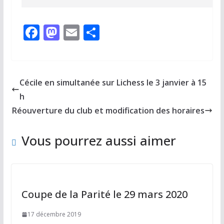
F
M
E
P
ac
as
m
ar
e
to
ai
ta
b
d
l
g
Cécile en simultanée sur Lichess le 3 janvier à 15
o
o
er
h
o
n
Réouverture du club et modification des horaires
k
Vous pourrez aussi aimer
Coupe de la Parité le 29 mars 2020
17 décembre 2019