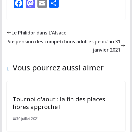
F
M
E
P
ac
as
m
ar
e
to
ai
ta
b
d
l
g
Le Philidor dans L’Alsace
o
o
er
Suspension des compétitions adultes jusqu’au 31
o
n
janvier 2021
k
Vous pourrez aussi aimer
Tournoi d’aout : la fin des places
libres approche !
30 juillet 2021